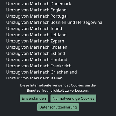
Umzug von Marl nach Dänemark
Umzug von Marl nach England
Umzug von Marl nach Portugal
Umzug von Marl nach Bosnien und Herzegowina
Umzug von Marl nach Irland
Umzug von Marl nach Lettland
Umzug von Marl nach Zypern
Umzug von Marl nach Kroatien
Umzug von Marl nach Estland
Umzug von Marl nach Finnland
Umzug von Marl nach Frankreich
Umzug von Marl nach Griechenland
Umzug von Marl nach Italien
Umzug von Marl nach Liechtenstein
Diese Internetseite verwendet Cookies um die
Umzug von Marl nach Luxemburg
Benutzerfreundlichkeit zu verbessern.
Umzug von Marl nach Niederlande
Einverstanden
Nur notwendige Cookies
Umzug von Marl nach Norwegen
Datenschutzerklärung
Umzüge-Deutschlandweit