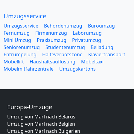
Umzugsservice
Umzugsservice
Behördenumzug
Büroumzug
Fernumzug
Firmenumzug
Laborumzug
Mini Umzug
Praxisumzug
Privatumzug
Seniorenumzug
Studentenumzug
Beiladung
Entrümpelung
Halteverbotszone
Klaviertransport
Möbellift
Haushaltsauflösung
Möbeltaxi
Möbelmitfahrzentrale
Umzugskartons
Europa-Umzüge
Umzug von Marl nach Belarus
Umzug von Marl nach Belgien
Umzug von Marl nach Bulgarien