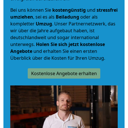
Bei uns können Sie
kostengünstig
und
stressfrei
umziehen
, sei es als
Beiladung
oder als
kompletter
Umzug
. Unser Partnernetzwerk, das
wir über die Jahre aufgebaut haben, ist
deutschlandweit und sogar international
unterwegs.
Holen Sie sich jetzt kostenlose
Angebote
und erhalten Sie einen ersten
Überblick über die Kosten für Ihren Umzug.
Kostenlose Angebote erhalten