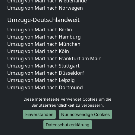
Umzug von Marl nach Niederlande
Umzug von Marl nach Norwegen
Umzüge-Deutschlandweit
Umzug von Marl nach Berlin
Umzug von Marl nach Hamburg
Umzug von Marl nach München
Umzug von Marl nach Köln
Umzug von Marl nach Frankfurt am Main
Umzug von Marl nach Stuttgart
Umzug von Marl nach Düsseldorf
Umzug von Marl nach Leipzig
Umzug von Marl nach Dortmund
Umzug von Marl nach Essen
Diese Internetseite verwendet Cookies um die
Umzug von Marl nach Bremen
Benutzerfreundlichkeit zu verbessern.
Umzug von Marl nach Dresden
Einverstanden
Nur notwendige Cookies
Umzug von Marl nach Hannover
Umzug von Marl nach Nürnberg
Datenschutzerklärung
Umzug von Marl nach Duisburg