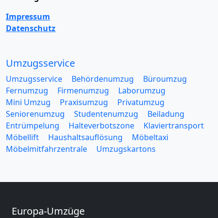
Impressum
Datenschutz
Umzugsservice
Umzugsservice
Behördenumzug
Büroumzug
Fernumzug
Firmenumzug
Laborumzug
Mini Umzug
Praxisumzug
Privatumzug
Seniorenumzug
Studentenumzug
Beiladung
Entrümpelung
Halteverbotszone
Klaviertransport
Möbellift
Haushaltsauflösung
Möbeltaxi
Möbelmitfahrzentrale
Umzugskartons
Europa-Umzüge