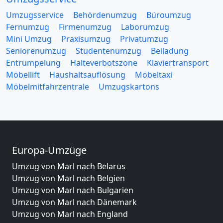
Umzugsservice
Behördenumzug
Büroumzug
Fernumzug
Firmenumzug
Laborumzug
Mini Umzug
Praxisumzug
Privatumzug
Seniorenumzug
Studentenumzug
Beiladung
Entrümpelung
Halteverbotszone
Klaviertransport
Möbellift
Haushaltsauflösung
Möbeltaxi
Möbelmitfahrzentrale
Umzugskartons
Europa-Umzüge
Umzug von Marl nach Belarus
Umzug von Marl nach Belgien
Umzug von Marl nach Bulgarien
Umzug von Marl nach Dänemark
Umzug von Marl nach England