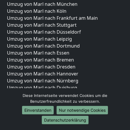
Umzug von Marl nach München
Umzug von Marl nach Köln
Umzug von Marl nach Frankfurt am Main
Umzug von Marl nach Stuttgart
Umzug von Marl nach Düsseldorf
Umzug von Marl nach Leipzig
Umzug von Marl nach Dortmund
Umzug von Marl nach Essen
Umzug von Marl nach Bremen
Umzug von Marl nach Dresden
Umzug von Marl nach Hannover
Umzug von Marl nach Nürnberg
Umzug von Marl nach Duisburg
Umzug von Marl nach Bochum
Diese Internetseite verwendet Cookies um die
Umzug von Marl nach Wuppertal
Benutzerfreundlichkeit zu verbessern.
Umzug von Marl nach Bielefeld
Einverstanden
Nur notwendige Cookies
Umzug von Marl nach Bonn
Datenschutzerklärung
Umzug von Marl nach Münster