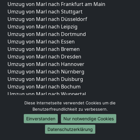
Umzug von Marl nach Frankfurt am Main
Umzug von Marl nach Stuttgart
Umzug von Marl nach Düsseldorf
Umzug von Marl nach Leipzig
Umzug von Marl nach Dortmund
Umzug von Marl nach Essen
Umzug von Marl nach Bremen
Umzug von Marl nach Dresden
Umzug von Marl nach Hannover
Umzug von Marl nach Nürnberg
Umzug von Marl nach Duisburg
Umzug von Marl nach Bochum
Umzug von Marl nach Wuppertal
Umzug von Marl nach Bielefeld
Diese Internetseite verwendet Cookies um die
Umzug von Marl nach Bonn
Benutzerfreundlichkeit zu verbessern.
Umzug von Marl nach Münster
Einverstanden
Nur notwendige Cookies
Internationale-Umzüge
Datenschutzerklärung
Umzug von Marl nach Brasilien