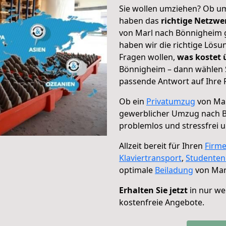
Sie wollen umziehen? Ob um
haben das
richtige Netzw
von Marl nach Bönnigheim g
haben wir die richtige Lösu
Fragen wollen,
was kostet
Bönnigheim – dann wählen S
passende Antwort auf Ihre 
Ob ein
Privatumzug
von Mar
gewerblicher Umzug nach 
problemlos und stressfrei 
Allzeit bereit für Ihren
Firm
Klaviertransport
,
Studente
optimale
Beiladung
von Mar
Erhalten Sie jetzt
in nur we
kostenfreie Angebote.