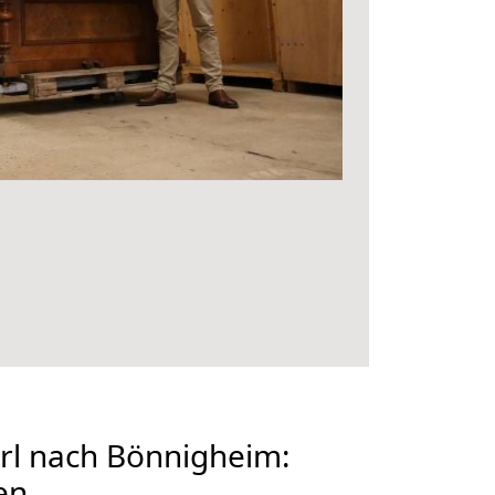
l nach Bönnigheim:
en