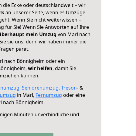
 die Ecke oder deutschlandweit – wir
erk
an unserer Seite, wenn es Umzüge
eht! Wenn Sie nicht weiterwissen –
ng für Sie! Wenn Sie Antworten auf Ihre
 überhaupt mein Umzug
von Marl nach
ie sie uns, denn wir haben immer die
Fragen parat.
l nach Bönnigheim oder ein
Bönnigheim,
wir helfen
, damit Sie
umziehen können.
enumzug
,
Seniorenumzug
,
Tresor
– &
numzug
in Marl,
Fernumzug
oder eine
l nach Bönnigheim.
nigen Minuten unverbindliche und