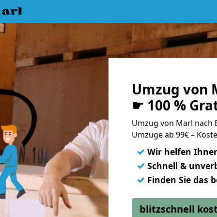
arl
Umzug von M
☛ 100 % Gra
Umzug von Marl nach 
Umzüge ab 99€ – Koste
✓
Wir helfen Ihne
✓
Schnell & unverb
✓
Finden Sie das 
blitzschnell ko