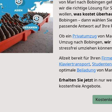
von Marl nach Bobingen geh
wir die richtige Lösung für
wollen,
was kostet überh
Bobingen – dann wählen Sie
passende Antwort auf Ihre 
Ob ein
Privatumzug
von Mar
Umzug nach Bobingen,
wir
stressfrei umziehen können
Allzeit bereit für Ihren
Firm
Klaviertransport
,
Studente
optimale
Beiladung
von Mar
Erhalten Sie jetzt
in nur we
kostenfreie Angebote.
Kostenlo