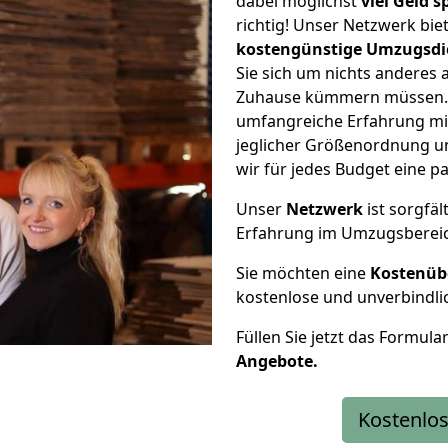
dabei möglichst
viel Geld 
richtig! Unser Netzwerk bi
kostengünstige Umzugsdi
Sie sich um nichts anderes 
Zuhause kümmern müssen. W
umfangreiche Erfahrung mi
jeglicher Größenordnung u
wir für jedes Budget eine 
Unser
Netzwerk
ist sorgfäl
Erfahrung im Umzugsberei
Sie möchten eine
Kostenüb
kostenlose und unverbindli
Füllen Sie jetzt das Formula
Angebote.
Kostenlos