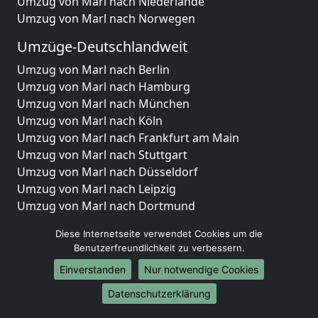
Umzug von Marl nach Niederlande
Umzug von Marl nach Norwegen
Umzüge-Deutschlandweit
Umzug von Marl nach Berlin
Umzug von Marl nach Hamburg
Umzug von Marl nach München
Umzug von Marl nach Köln
Umzug von Marl nach Frankfurt am Main
Umzug von Marl nach Stuttgart
Umzug von Marl nach Düsseldorf
Umzug von Marl nach Leipzig
Umzug von Marl nach Dortmund
Umzug von Marl nach Essen
Diese Internetseite verwendet Cookies um die
Umzug von Marl nach Bremen
Benutzerfreundlichkeit zu verbessern.
Umzug von Marl nach Dresden
Einverstanden
Nur notwendige Cookies
Umzug von Marl nach Hannover
Umzug von Marl nach Nürnberg
Datenschutzerklärung
Umzug von Marl nach Duisburg