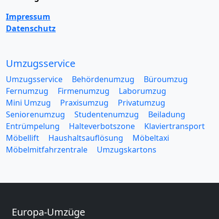
Impressum
Datenschutz
Umzugsservice
Umzugsservice
Behördenumzug
Büroumzug
Fernumzug
Firmenumzug
Laborumzug
Mini Umzug
Praxisumzug
Privatumzug
Seniorenumzug
Studentenumzug
Beiladung
Entrümpelung
Halteverbotszone
Klaviertransport
Möbellift
Haushaltsauflösung
Möbeltaxi
Möbelmitfahrzentrale
Umzugskartons
Europa-Umzüge