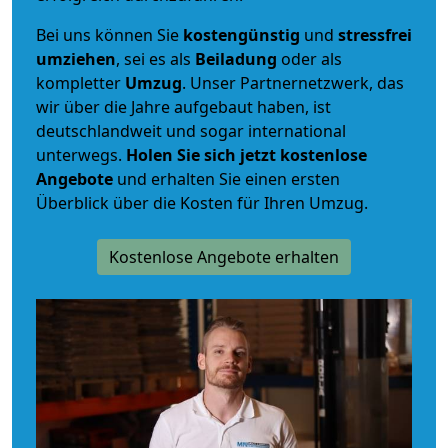
Bei uns können Sie
kostengünstig
und
stressfrei
umziehen
, sei es als
Beiladung
oder als
kompletter
Umzug
. Unser Partnernetzwerk, das
wir über die Jahre aufgebaut haben, ist
deutschlandweit und sogar international
unterwegs.
Holen Sie sich jetzt kostenlose
Angebote
und erhalten Sie einen ersten
Überblick über die Kosten für Ihren Umzug.
Kostenlose Angebote erhalten