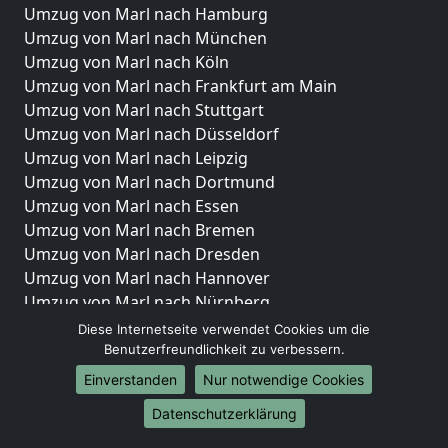
Umzug von Marl nach Hamburg
Umzug von Marl nach München
Umzug von Marl nach Köln
Umzug von Marl nach Frankfurt am Main
Umzug von Marl nach Stuttgart
Umzug von Marl nach Düsseldorf
Umzug von Marl nach Leipzig
Umzug von Marl nach Dortmund
Umzug von Marl nach Essen
Umzug von Marl nach Bremen
Umzug von Marl nach Dresden
Umzug von Marl nach Hannover
Umzug von Marl nach Nürnberg
Umzug von Marl nach Duisburg
Diese Internetseite verwendet Cookies um die
Umzug von Marl nach Bochum
Benutzerfreundlichkeit zu verbessern.
Umzug von Marl nach Wuppertal
Einverstanden
Nur notwendige Cookies
Umzug von Marl nach Bielefeld
Datenschutzerklärung
Umzug von Marl nach Bonn
Umzug von Marl nach Münster