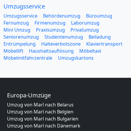
Umzugsservice
Umzugsservice
Behördenumzug
Büroumzug
Fernumzug
Firmenumzug
Laborumzug
Mini Umzug
Praxisumzug
Privatumzug
Seniorenumzug
Studentenumzug
Beiladung
Entrümpelung
Halteverbotszone
Klaviertransport
Möbellift
Haushaltsauflösung
Möbeltaxi
Möbelmitfahrzentrale
Umzugskartons
Europa-Umzüge
Umzug von Marl nach Belarus
Umzug von Marl nach Belgien
Umzug von Marl nach Bulgarien
Umzug von Marl nach Dänemark