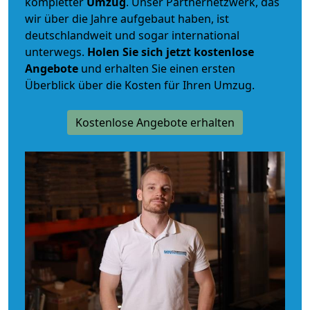
kompletter
Umzug
. Unser Partnernetzwerk, das
wir über die Jahre aufgebaut haben, ist
deutschlandweit und sogar international
unterwegs.
Holen Sie sich jetzt kostenlose
Angebote
und erhalten Sie einen ersten
Überblick über die Kosten für Ihren Umzug.
Kostenlose Angebote erhalten