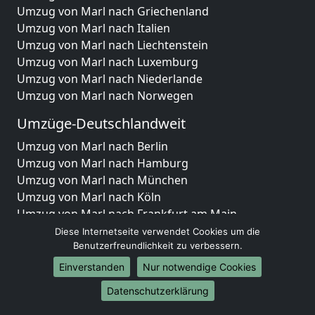
Umzug von Marl nach Griechenland
Umzug von Marl nach Italien
Umzug von Marl nach Liechtenstein
Umzug von Marl nach Luxemburg
Umzug von Marl nach Niederlande
Umzug von Marl nach Norwegen
Umzüge-Deutschlandweit
Umzug von Marl nach Berlin
Umzug von Marl nach Hamburg
Umzug von Marl nach München
Umzug von Marl nach Köln
Umzug von Marl nach Frankfurt am Main
Umzug von Marl nach Stuttgart
Diese Internetseite verwendet Cookies um die
Umzug von Marl nach Düsseldorf
Benutzerfreundlichkeit zu verbessern.
Umzug von Marl nach Leipzig
Einverstanden
Nur notwendige Cookies
Umzug von Marl nach Dortmund
Datenschutzerklärung
Umzug von Marl nach Essen
Umzug von Marl nach Bremen