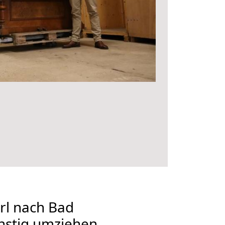
l nach Bad
nstig umziehen