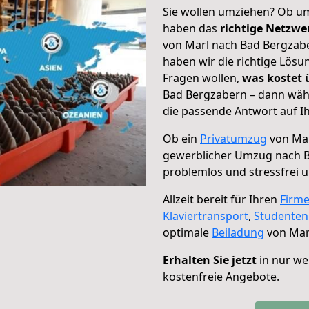
Sie wollen umziehen? Ob um
haben das
richtige Netzw
von Marl nach Bad Bergzabe
haben wir die richtige Lösu
Fragen wollen,
was kostet
Bad Bergzabern – dann wähl
die passende Antwort auf Ih
Ob ein
Privatumzug
von Mar
gewerblicher Umzug nach 
problemlos und stressfrei 
Allzeit bereit für Ihren
Firm
Klaviertransport
,
Studente
optimale
Beiladung
von Mar
Erhalten Sie jetzt
in nur we
kostenfreie Angebote.