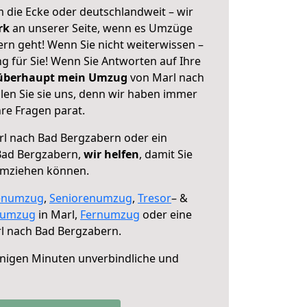
 die Ecke oder deutschlandweit – wir
erk
an unserer Seite, wenn es Umzüge
rn geht! Wenn Sie nicht weiterwissen –
ng für Sie! Wenn Sie Antworten auf Ihre
 überhaupt mein Umzug
von Marl nach
en Sie sie uns, denn wir haben immer
re Fragen parat.
l nach Bad Bergzabern oder ein
Bad Bergzabern,
wir helfen
, damit Sie
umziehen können.
enumzug
,
Seniorenumzug
,
Tresor
– &
numzug
in Marl,
Fernumzug
oder eine
l nach Bad Bergzabern.
nigen Minuten unverbindliche und