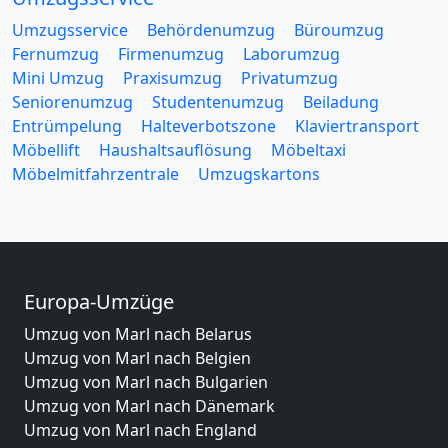
Umzugsservice
Behördenumzug
Büroumzug
Fernumzug
Firmenumzug
Laborumzug
Mini Umzug
Praxisumzug
Privatumzug
Seniorenumzug
Studentenumzug
Beiladung
Entrümpelung
Halteverbotszone
Klaviertransport
Möbellift
Haushaltsauflösung
Möbeltaxi
Möbelmitfahrzentrale
Umzugskartons
Europa-Umzüge
Umzug von Marl nach Belarus
Umzug von Marl nach Belgien
Umzug von Marl nach Bulgarien
Umzug von Marl nach Dänemark
Umzug von Marl nach England