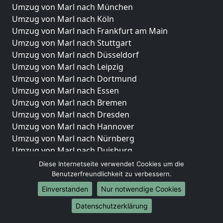
Umzug von Marl nach München
Umzug von Marl nach Köln
Umzug von Marl nach Frankfurt am Main
Umzug von Marl nach Stuttgart
Umzug von Marl nach Düsseldorf
Umzug von Marl nach Leipzig
Umzug von Marl nach Dortmund
Umzug von Marl nach Essen
Umzug von Marl nach Bremen
Umzug von Marl nach Dresden
Umzug von Marl nach Hannover
Umzug von Marl nach Nürnberg
Umzug von Marl nach Duisburg
Umzug von Marl nach Bochum
Diese Internetseite verwendet Cookies um die
Umzug von Marl nach Wuppertal
Benutzerfreundlichkeit zu verbessern.
Umzug von Marl nach Bielefeld
Einverstanden
Nur notwendige Cookies
Umzug von Marl nach Bonn
Datenschutzerklärung
Umzug von Marl nach Münster