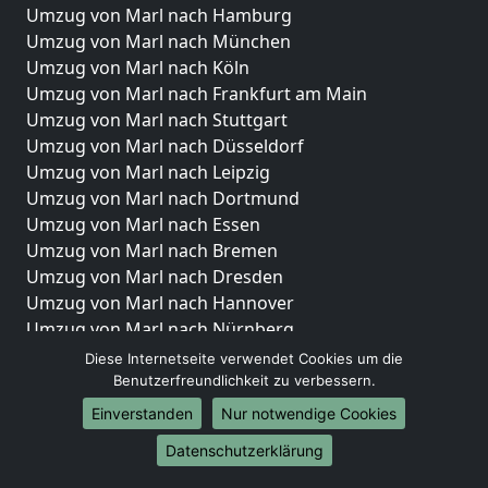
Umzug von Marl nach Hamburg
Umzug von Marl nach München
Umzug von Marl nach Köln
Umzug von Marl nach Frankfurt am Main
Umzug von Marl nach Stuttgart
Umzug von Marl nach Düsseldorf
Umzug von Marl nach Leipzig
Umzug von Marl nach Dortmund
Umzug von Marl nach Essen
Umzug von Marl nach Bremen
Umzug von Marl nach Dresden
Umzug von Marl nach Hannover
Umzug von Marl nach Nürnberg
Umzug von Marl nach Duisburg
Diese Internetseite verwendet Cookies um die
Umzug von Marl nach Bochum
Benutzerfreundlichkeit zu verbessern.
Umzug von Marl nach Wuppertal
Einverstanden
Nur notwendige Cookies
Umzug von Marl nach Bielefeld
Datenschutzerklärung
Umzug von Marl nach Bonn
Umzug von Marl nach Münster