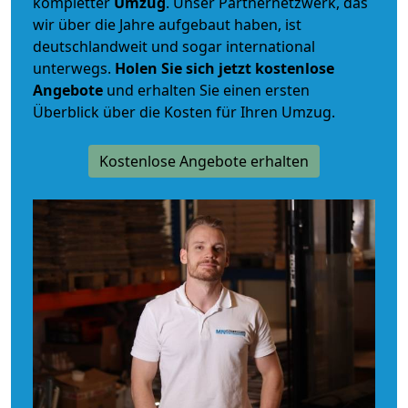
kompletter
Umzug
. Unser Partnernetzwerk, das
wir über die Jahre aufgebaut haben, ist
deutschlandweit und sogar international
unterwegs.
Holen Sie sich jetzt kostenlose
Angebote
und erhalten Sie einen ersten
Überblick über die Kosten für Ihren Umzug.
Kostenlose Angebote erhalten