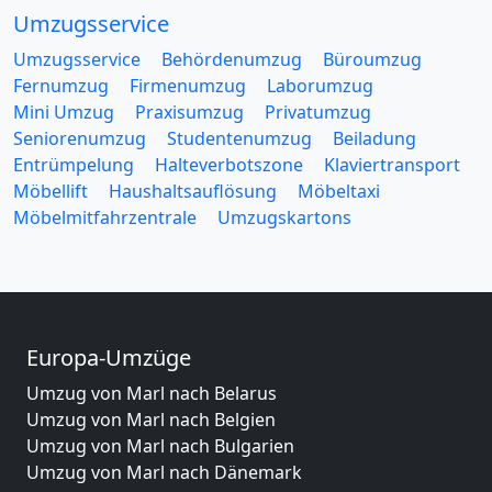
Umzugsservice
Umzugsservice
Behördenumzug
Büroumzug
Fernumzug
Firmenumzug
Laborumzug
Mini Umzug
Praxisumzug
Privatumzug
Seniorenumzug
Studentenumzug
Beiladung
Entrümpelung
Halteverbotszone
Klaviertransport
Möbellift
Haushaltsauflösung
Möbeltaxi
Möbelmitfahrzentrale
Umzugskartons
Europa-Umzüge
Umzug von Marl nach Belarus
Umzug von Marl nach Belgien
Umzug von Marl nach Bulgarien
Umzug von Marl nach Dänemark