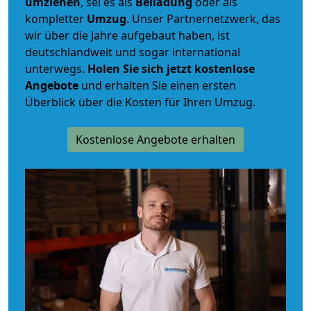
umziehen
, sei es als
Beiladung
oder als
kompletter
Umzug
. Unser Partnernetzwerk, das
wir über die Jahre aufgebaut haben, ist
deutschlandweit und sogar international
unterwegs.
Holen Sie sich jetzt kostenlose
Angebote
und erhalten Sie einen ersten
Überblick über die Kosten für Ihren Umzug.
Kostenlose Angebote erhalten