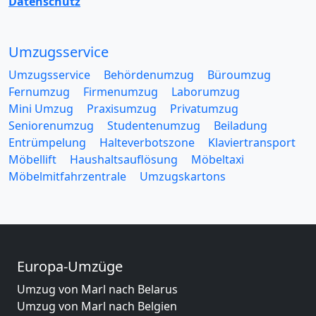
Datenschutz
Umzugsservice
Umzugsservice
Behördenumzug
Büroumzug
Fernumzug
Firmenumzug
Laborumzug
Mini Umzug
Praxisumzug
Privatumzug
Seniorenumzug
Studentenumzug
Beiladung
Entrümpelung
Halteverbotszone
Klaviertransport
Möbellift
Haushaltsauflösung
Möbeltaxi
Möbelmitfahrzentrale
Umzugskartons
Europa-Umzüge
Umzug von Marl nach Belarus
Umzug von Marl nach Belgien