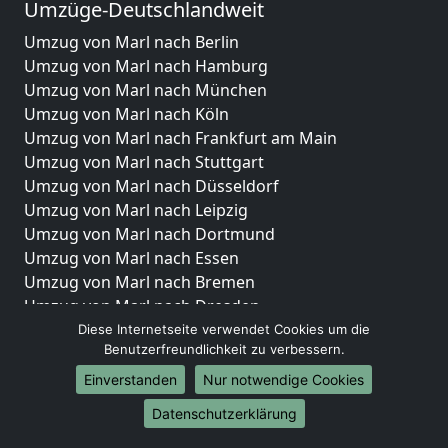
Umzüge-Deutschlandweit
Umzug von Marl nach Berlin
Umzug von Marl nach Hamburg
Umzug von Marl nach München
Umzug von Marl nach Köln
Umzug von Marl nach Frankfurt am Main
Umzug von Marl nach Stuttgart
Umzug von Marl nach Düsseldorf
Umzug von Marl nach Leipzig
Umzug von Marl nach Dortmund
Umzug von Marl nach Essen
Umzug von Marl nach Bremen
Umzug von Marl nach Dresden
Umzug von Marl nach Hannover
Diese Internetseite verwendet Cookies um die
Benutzerfreundlichkeit zu verbessern.
Umzug von Marl nach Nürnberg
Umzug von Marl nach Duisburg
Einverstanden
Nur notwendige Cookies
Umzug von Marl nach Bochum
Datenschutzerklärung
Umzug von Marl nach Wuppertal